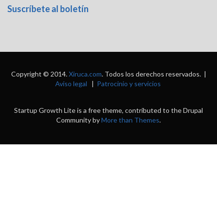
Suscríbete al boletín
Copyright © 2014.
Xiruca.com
. Todos los derechos reservados. |
Aviso legal
|
Patrocinio y servicios
Startup Growth Lite is a free theme, contributed to the Drupal
Community by
More than Themes
.