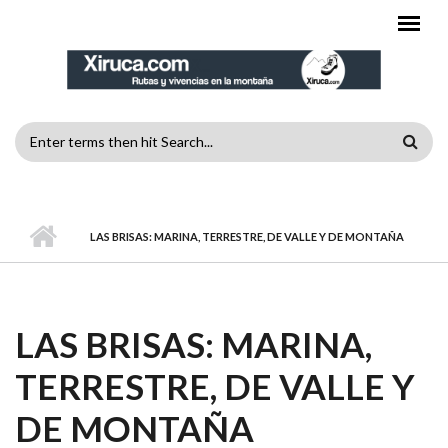
Pasar al contenido principal
FORMULARIO
DE
MENÚ PRINCIPAL
BÚSQUEDA
LAS BRISAS: MARINA, TERRESTRE, DE VALLE Y DE MONTAÑA
LAS BRISAS: MARINA,
TERRESTRE, DE VALLE Y
DE MONTAÑA