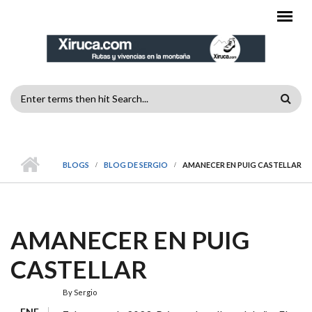
Pasar al contenido principal
FORMULARIO
DE
MENÚ PRINCIPAL
BÚSQUEDA
BLOGS
BLOG DE SERGIO
AMANECER EN PUIG CASTELLAR
AMANECER EN PUIG
CASTELLAR
By
Sergio
ENE