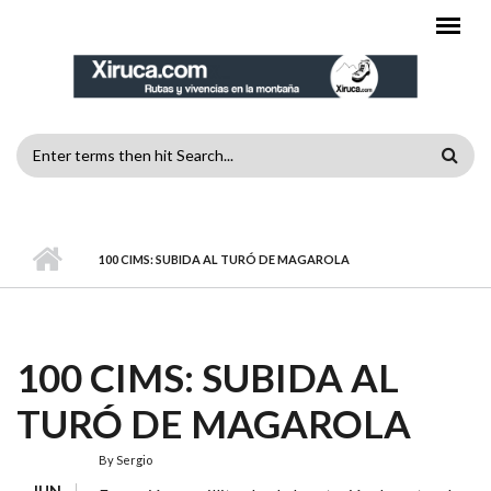
Pasar al contenido principal
FORMULARIO
DE
MENÚ PRINCIPAL
BÚSQUEDA
100 CIMS: SUBIDA AL TURÓ DE MAGAROLA
100 CIMS: SUBIDA AL
TURÓ DE MAGAROLA
By
Sergio
JUN