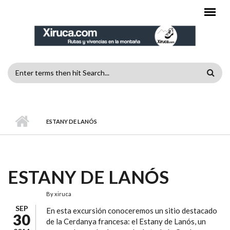
Pasar al contenido principal
FORMULARIO
DE
MENÚ PRINCIPAL
BÚSQUEDA
ESTANY DE LANÓS
ESTANY DE LANÓS
By
xiruca
SEP
En esta excursión conoceremos un sitio destacado
30
de la Cerdanya francesa: el Estany de Lanós, un