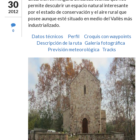
30
permite descubrir un espacio natural interesante
2012
por el estado de conservación y el aire rural que
posee aunque esté situado en medio del Vallès más
industrializado.
0
Datos técnicos
Perfil
Croquis con waypoints
Descripción de la ruta
Galería fotográfica
Previsión meteorológica
Tracks