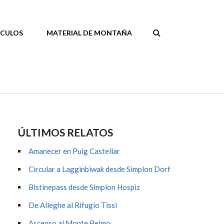
ÍCULOS
MATERIAL DE MONTAÑA
FORMULAR
DE
BÚSQUEDA
ÚLTIMOS RELATOS
Amanecer en Puig Castellar
Circular a Lagginbiwak desde Simplon Dorf
Bistinepass desde Simplon Hospiz
De Alleghe al Rifugio Tissi
Ascenso al Monte Pelmo