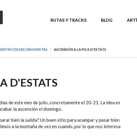
MENÚ PRINCIPAL
RUTAS Y TRACKS
BLOG
ART
UENTRO DE EXCURSIONISTAS
ASCENSIÓN A LA PICA D'ESTATS
A D'ESTATS
días de este mes de julio, concretamente el 20-21. La idea es
 acabar la ascensión el domingo.
rar bien la salida? Un buen sitio para acampar y pasar bien
limos a la montaña de vez en cuando, por lo que nos interesa