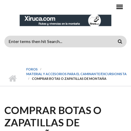
Pasar al contenido principal
FORMULARIO
DE
MENÚ PRINCIPAL
BÚSQUEDA
FOROS
MATERIAL Y ACCESORIOS PARA EL CAMINANTE/EXCURSIONISTA
COMPRAR BOTAS O ZAPATILLAS DE MONTAÑA
COMPRAR BOTAS O
ZAPATILLAS DE