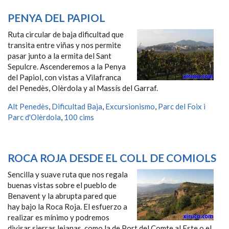
PENYA DEL PAPIOL
Ruta circular de baja dificultad que
transita entre viñas y nos permite
pasar junto a la ermita del Sant
Sepulcre. Ascenderemos a la Penya
del Papiol, con vistas a Vilafranca
del Penedès, Olèrdola y al Massís del Garraf.
Alt Penedès
,
Dificultad Baja
,
Excursionismo
,
Parc del Foix i
Parc d'Olèrdola
,
100 cims
ROCA ROJA DESDE EL COLL DE COMIOLS
Sencilla y suave ruta que nos regala
buenas vistas sobre el pueblo de
Benavent y la abrupta pared que
hay bajo la Roca Roja. El esfuerzo a
realizar es mínimo y podremos
divisar sierras lejanas, como la de Port del Comte al Este o el