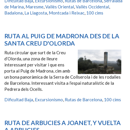
Dificultad Baja
,
Excursionismo
,
Rutas de Barcelona
,
Serralada
de Marina
,
Maresme
,
Vallès Oriental
,
Vallès Occidental
,
Badalona
,
La Llagosta
,
Montcada i Reixac
,
100 cims
RUTA AL PUIG DE MADRONA DES DE LA
SANTA CREU D'OLORDA
Ruta circular que surt de la Creu
d’Olorda, una zona de lleure
interessant per visitar i que ens
porta al Puig de Madrona, cim amb
un bona panoràmica de la Serra de Collserola i de les rodalies
de Barcelona. Interessant visita a l’espai naturalístic de la
Pedrera dels Ocells.
Dificultad Baja
,
Excursionismo
,
Rutas de Barcelona
,
100 cims
RUTA DE ARBUCIES A JOANET, Y VUELTA
A ARBUCIES