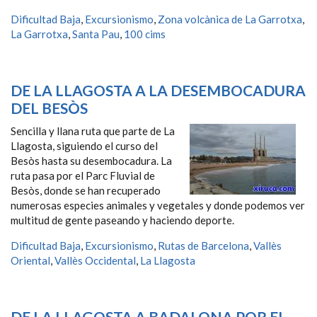
Dificultad Baja
,
Excursionismo
,
Zona volcànica de La Garrotxa
,
La Garrotxa
,
Santa Pau
,
100 cims
DE LA LLAGOSTA A LA DESEMBOCADURA
DEL BESÒS
Sencilla y llana ruta que parte de La
Llagosta, siguiendo el curso del
Besòs hasta su desembocadura. La
ruta pasa por el Parc Fluvial de
Besòs, donde se han recuperado
numerosas especies animales y vegetales y donde podemos ver
multitud de gente paseando y haciendo deporte.
Dificultad Baja
,
Excursionismo
,
Rutas de Barcelona
,
Vallès
Oriental
,
Vallès Occidental
,
La Llagosta
DE LA LLAGOSTA A BADALONA POR EL