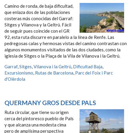
Camino de ronda, de baja dificultad,
que enlaza dos de las poblaciones
costeras más conocidas del Garraf:
Sitges y Vilanova y la Geltrú. Fácil
de seguir pues coincide con el GR
92, esta ruta discurre en paralelo a la línea de Renfe. Las
pedregosas calas y hermosas vistas del camino contrastan con
algunos monumentos visitados de las dos ciudades, como la
iglesia de Sitges o la Plaça de la Vila de Vilanova i la Geltrú.
Garraf
,
Sitges
,
Vilanova i la Geltrú
,
Dificultad Baja
,
Excursionismo
,
Rutas de Barcelona
,
Parc del Foix i Parc
d'Olèrdola
QUERMANY GROS DESDE PALS
Ruta circular, que tiene su origen
cerca del pintoresco pueblo de Pals
y que alcanza una modesta cima
pero de amplísima perspectiva