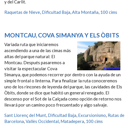
y del Carlit.
Raquetas de Nieve
,
Dificultad Baja
,
Alta Montaña
,
100 cims
MONTCAU, COVA SIMANYA Y ELS ÒBITS
Variada ruta que iniciaremos
ascendiendo a una de las cimas más
altas del parque natural: El
Montcau. Después pasaremos a
visitar la espectacular Cova
Simanya, que podemos recorrer por dentro con la ayuda de un
simple frontal o linterna. Para finalizar la ruta conoceremos
uno de los rincones de leyenda del parque, las cavidades de Els
Òbits, donde se dice que habitó un general renegado. El
descenso por el Sot de la Calçada como opción de retorno nos
llevará por un camino poco frecuentado y algo salvaje.
Sant Llorenç del Munt
,
Dificultad Baja
,
Excursionismo
,
Rutas de
Barcelona
,
Vallès Occidental
,
Matadepera
,
100 cims