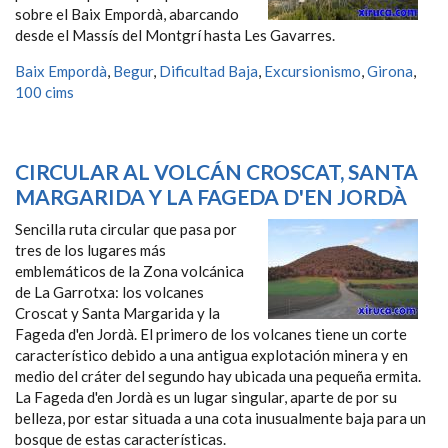
sobre el Baix Empordà, abarcando
desde el Massís del Montgrí hasta Les Gavarres.
Baix Empordà
,
Begur
,
Dificultad Baja
,
Excursionismo
,
Girona
,
100 cims
CIRCULAR AL VOLCÁN CROSCAT, SANTA
MARGARIDA Y LA FAGEDA D'EN JORDÀ
Sencilla ruta circular que pasa por
tres de los lugares más
emblemáticos de la Zona volcánica
de La Garrotxa: los volcanes
Croscat y Santa Margarida y la
Fageda d'en Jordà. El primero de los volcanes tiene un corte
característico debido a una antigua explotación minera y en
medio del cráter del segundo hay ubicada una pequeña ermita.
La Fageda d'en Jordà es un lugar singular, aparte de por su
belleza, por estar situada a una cota inusualmente baja para un
bosque de estas características.